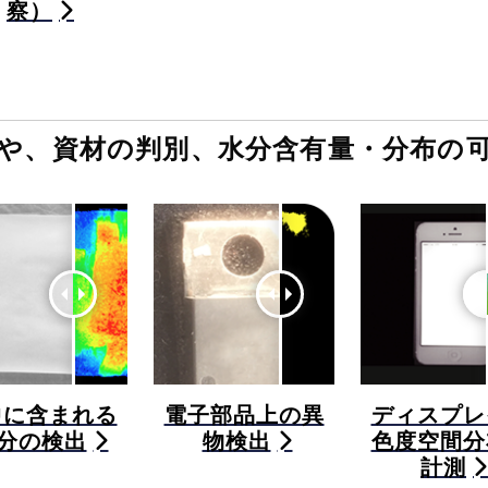
察）
や、資材の判別、水分含有量・分布の
中に含まれる
電子部品上の異
ディスプレ
分の検出
物検出
色度空間分
計測