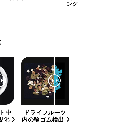
ング
化
ト中
ドライフルーツ
視化
内の輪ゴム検出