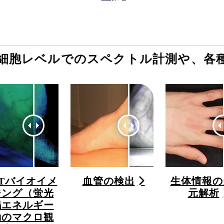
細胞レベルでのスペクトル計測や、各
ETバイオイメ
血管の検出
生体情報の
ジング（蛍光
元解析
鳴エネルギー
動のマクロ観