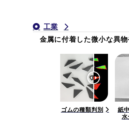
工業
金属に付着した微小な異物
ゴムの種類判別
紙
水