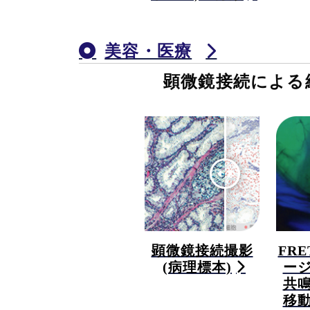
美容・医療
顕微鏡接続による
顕微鏡接続撮影
FR
(病理標本)
ー
共
移