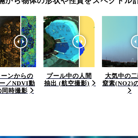
隔から物体の形状や性質をスペクトル
ローンからの
プール中の人間
大気中の二
ー／NDVI動
抽出 (航空撮影)
窒素(NO2)
の同時撮影