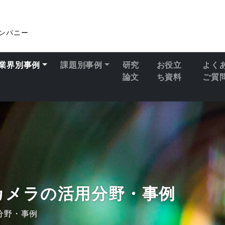
ンパニー
業界別事例
課題別事例
研究
お役立
よく
論文
ち資料
ご質
カメラの活用分野・事例
分野・事例