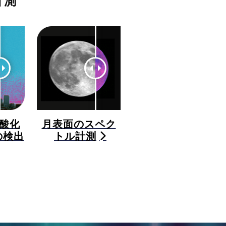
計測
酸化
月表面のスペク
の検出
トル計測