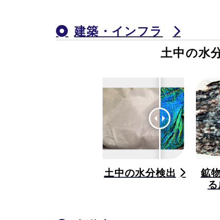
建築・インフラ
土中の水
土中の水分検出
鉱
る