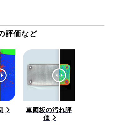
の評価など
例
車両板の汚れ評
価