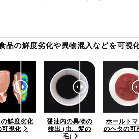
食品の鮮度劣化や異物混入などを可視
肉の鮮度劣化
醤油内の異物の
ホールトマ
の可視化
検出 (虫、髪の
のヘタの可
毛)