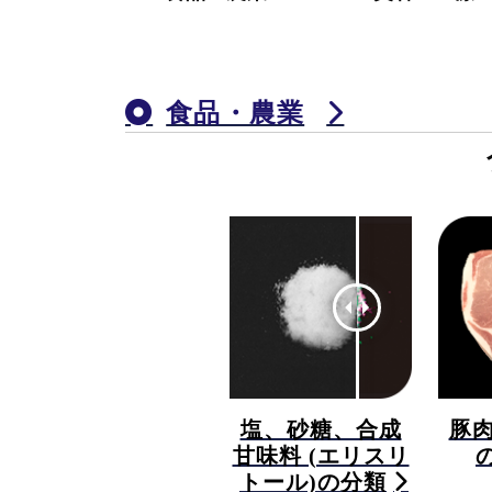
食品・農業
塩、砂糖、合成
豚
甘味料 (エリスリ
トール)の分類