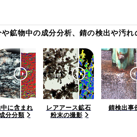
分や鉱物中の成分分析、錆の検出や汚れ
物中に含まれ
レアアース鉱石
錆検出事
成分分類
粉末の撮影