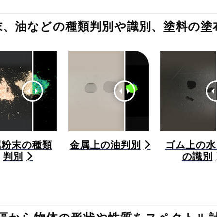
末、油などの種類判別や識別、塗料の塗
属粉末の種類
金属上の油判別
ゴム上の水
判別
の識別