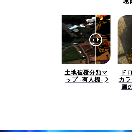
遠
土地被覆分類マ
ド
ップ -有人機-
カラ
画