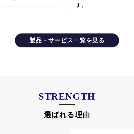
す。
製品・サービス一覧を見る
STRENGTH
選ばれる理由