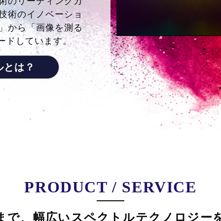
術のリーディングカ
技術のイノベーショ
」から「画像を測る
リードしています。
ルとは？
PRODUCT / SERVICE
装まで、幅広いスペクトルテクノロジー