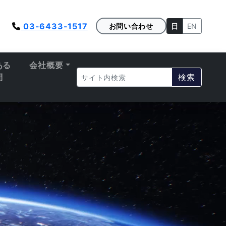
03-6433-1517
お問い合わせ
日
EN
ある
会社概要
問
検索