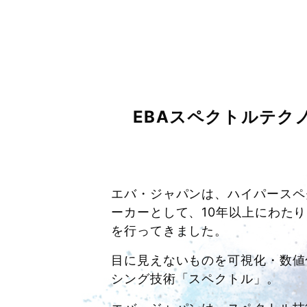
EBAスペクトルテク
エバ・ジャパンは、ハイパースペ
ーカーとして、10年以上にわた
を行ってきました。
目に見えないものを可視化・数値
シング技術「スペクトル」。